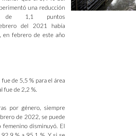
xperimentó una reducción
tiva de 1,1 puntos
febrero del 2021 había
 en febrero de este año
 fue de 5,5 % para el área
l fue de 2,2 %.
fras por género, siempre
brero de 2022, se puede
o femenino disminuyó. El
92,9 % a 95,1 %. Y si se