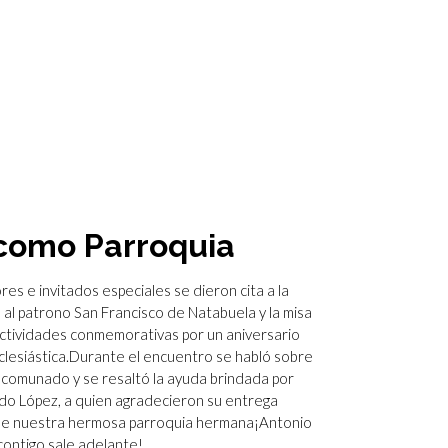
como Parroquia
es e invitados especiales se dieron cita a la
 al patrono San Francisco de Natabuela y la misa
actividades conmemorativas por un aniversario
 eclesiástica.Durante el encuentro se habló sobre
ncomunado y se resaltó la ayuda brindada por
ndo López, a quien agradecieron su entrega
 de nuestra hermosa parroquia hermana¡Antonio
contigo sale adelante!