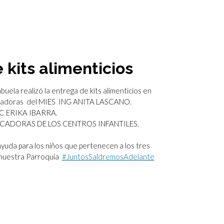
 kits alimenticios
ab
uela realizó la entrega de kits alimenticios en
inadoras del MIES ING ANITA LASCANO.
IC ERIKA IBARRA.
ADORAS DE LOS CENTROS INFANTILES.
yuda para los niños que pertenecen a los tres
a nuestra Parroquia
#JuntosSaldremosAdelante